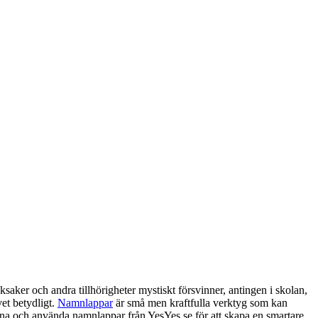
ksaker och andra tillhörigheter mystiskt försvinner, antingen i skolan,
et betydligt.
Namnlappar
är små men kraftfulla verktyg som kan
signa och använda namnlappar från YesYes.se för att skapa en smartare